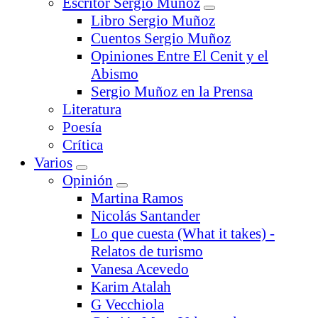
Escritor Sergio Muñoz
Libro Sergio Muñoz
Cuentos Sergio Muñoz
Opiniones Entre El Cenit y el
Abismo
Sergio Muñoz en la Prensa
Literatura
Poesía
Crítica
Varios
Opinión
Martina Ramos
Nicolás Santander
Lo que cuesta (What it takes) -
Relatos de turismo
Vanesa Acevedo
Karim Atalah
G Vecchiola