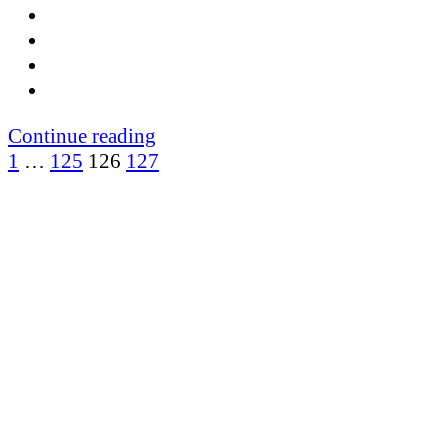
Continue reading
Paginación
1
…
125
126
127
de
entradas