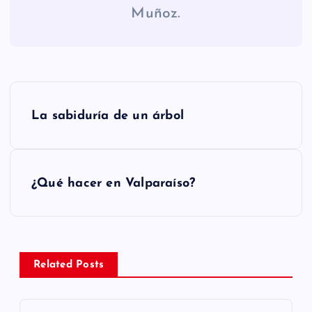
Muñoz.
N
La sabiduría de un árbol
a
v
¿Qué hacer en Valparaíso?
e
g
a
Related Posts
c