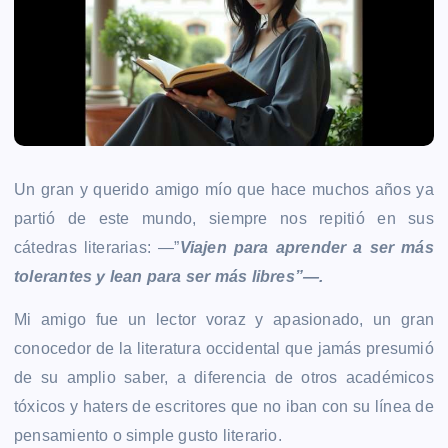
Un gran y querido amigo mío que hace muchos años ya
partió de este mundo, siempre nos repitió en sus
cátedras literarias: —”
Viajen para aprender a ser más
tolerantes y lean para ser más libres”—.
Mi amigo fue un lector voraz y apasionado, un gran
conocedor de la literatura occidental que jamás presumió
de su amplio saber, a diferencia de otros académicos
tóxicos y haters de escritores que no iban con su línea de
pensamiento o simple gusto literario.