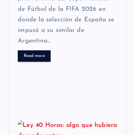
a
de Fútbol de la FIFA 2026 en
donde la selección de España se
d
impusó a su similar de
a
Argentina…
s
Read more