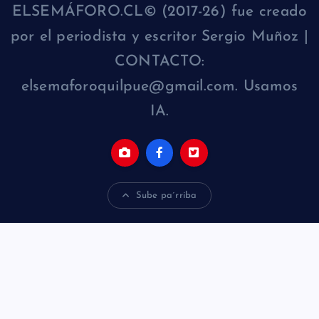
ELSEMÁFORO.CL© (2017-26) fue creado
por el periodista y escritor Sergio Muñoz |
CONTACTO:
elsemaforoquilpue@gmail.com. Usamos
IA.
Sube pa´rriba