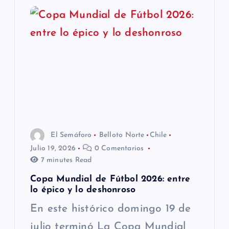
i
ó
n
d
e
El Semáforo
Belloto Norte
Chile
e
Julio 19, 2026
0 Comentarios
7 minutes Read
n
Copa Mundial de Fútbol 2026: entre
t
lo épico y lo deshonroso
En este histórico domingo 19 de
r
julio terminó La Copa Mundial