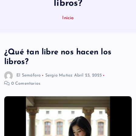
libros?
n
i
Inicio
d
o
¿Qué tan libre nos hacen los
libros?
El Semáforo
Sergio Muñoz
Abril 23, 2025
0 Comentarios