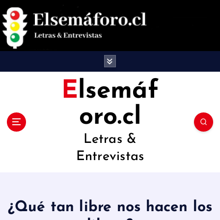
S
a
l
t
a
Elsemáf
r
oro.cl
a
l
Letras &
c
Entrevistas
o
n
t
¿Qué tan libre nos hacen los
e