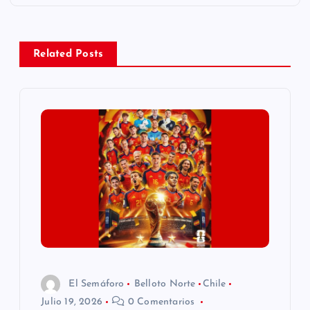
a
Related Posts
c
i
ó
n
d
e
e
El Semáforo
Belloto Norte
Chile
n
Julio 19, 2026
0 Comentarios