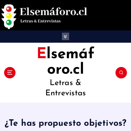
S
a
l
t
a
Elsemáf
r
oro.cl
a
l
Letras &
c
Entrevistas
o
n
t
¿Te has propuesto objetivos?
e