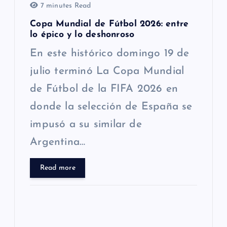
7 minutes Read
t
Copa Mundial de Fútbol 2026: entre
lo épico y lo deshonroso
r
En este histórico domingo 19 de
a
julio terminó La Copa Mundial
de Fútbol de la FIFA 2026 en
d
donde la selección de España se
a
impusó a su similar de
s
Argentina…
Read more