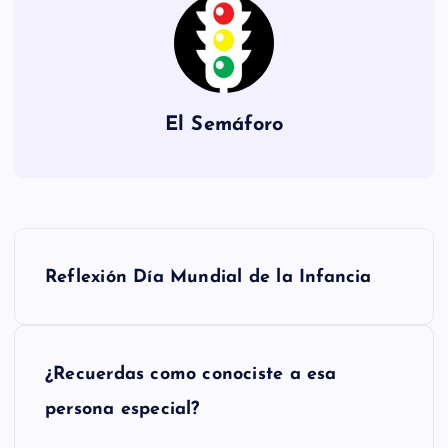
El Semáforo
N
Reflexión Día Mundial de la Infancia
a
v
¿Recuerdas como conociste a esa
e
persona especial?
g