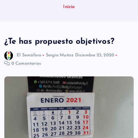
n
Inicio
i
d
o
¿Te has propuesto objetivos?
El Semáforo
Sergio Muñoz
Diciembre 23, 2020
0 Comentarios