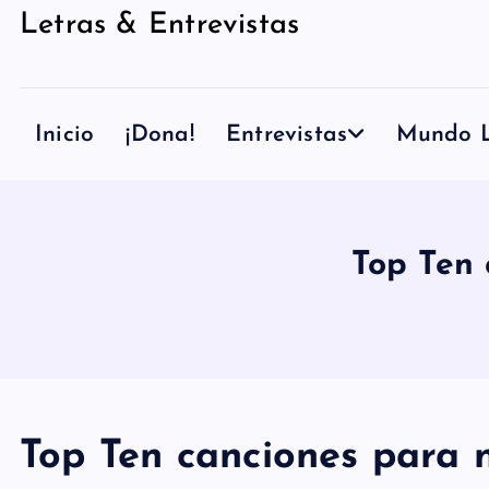
Letras & Entrevistas
n
i
d
Inicio
¡Dona!
Entrevistas
Mundo L
o
Top Ten 
Top Ten canciones para n