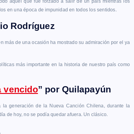
odo aquel que fue forzado a salir de un país mientras los
dos en una época de impunidad en todos los sentidos.
vio Rodríguez
, en más de una ocasión ha mostrado su admiración por el ya
olíticas más importante en la historia de nuestro país como
á vencido
” por Quilapayún
e a la generación de la Nueva Canción Chilena, durante la
ía de hoy, no se podía quedar afuera. Un clásico.
a