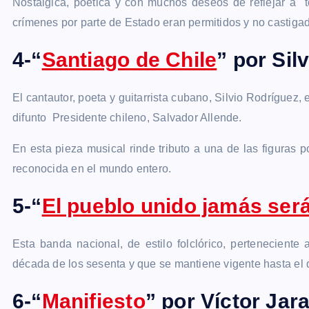
Nostálgica, poética y con muchos deseos de reflejar a t
crímenes por parte de Estado eran permitidos y no castiga
4-“
Santiago de Chile
” por Sil
El cantautor, poeta y guitarrista cubano, Silvio Rodríguez
difunto Presidente chileno, Salvador Allende.
En esta pieza musical rinde tributo a una de las figuras p
reconocida en el mundo entero.
5-“
El pueblo unido jamás ser
Esta banda nacional, de estilo folclórico, pertenecient
década de los sesenta y que se mantiene vigente hasta el d
6-“
Manifiesto
” por Víctor Jar